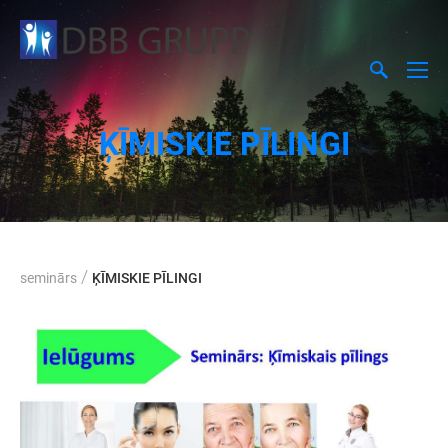
ĶĪMISKIE PĪLINGI
/
seminārs
ĶĪMISKIE PĪLINGI